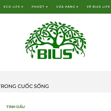
ECO LIFE
PHƯỢT
CỬA HÀNG
VỀ BIUS LIFE
 TRONG CUỐC SỐNG
TINH DẦU