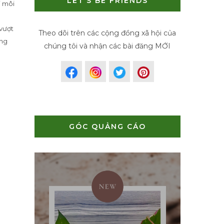
LET’S BE FRIENDS
i môi
 vượt
Theo dõi trên các cộng đồng xã hội của
úng
chúng tôi và nhận các bài đăng MỚI
GÓC QUẢNG CÁO