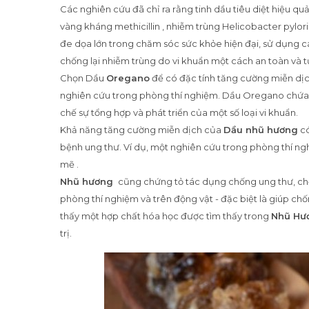
Các nghiên cứu đã chỉ ra rằng tinh dầu tiêu diệt hiệu 
vàng kháng methicillin , nhiễm trùng Helicobacter pylori
đe dọa lớn trong chăm sóc sức khỏe hiện đại, sử dụng các
chống lại nhiễm trùng do vi khuẩn một cách an toàn và t
Chọn Dầu
Oregano
để có đặc tính tăng cường miễn dịc
nghiên cứu trong phòng thí nghiệm. Dầu Oregano chứa c
chế sự tổng hợp và phát triển của một số loại vi khuẩn.
Khả năng tăng cường miễn dịch của
Dầu
nhũ hương
có
bệnh ung thư. Ví dụ, một nghiên cứu trong phòng thí n
mẽ .
Nhũ hương
cũng chứng tỏ tác dụng chống ung thư, ch
phòng thí nghiệm và trên động vật - đặc biệt là giúp ch
thấy một hợp chất hóa học được tìm thấy trong
Nhũ Hư
trị.