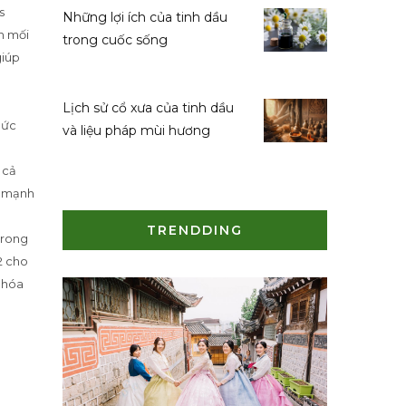
s
Những lợi ích của tinh dầu
nh mối
trong cuốc sống
giúp
Lịch sử cổ xưa của tinh dầu
 ức
và liệu pháp mùi hương
 cả
h mạnh
TRENDDING
trong
2 cho
 hóa