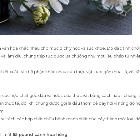
 văn hóa khác nhau cho mục đích y học và sức khỏe. Do đặc tính chố
t và làm dịu, chúng tiếp tục được ưa chuộng như một liệu pháp tự nhiê
hiết xuất các bộ phận khác nhau của thực vật, bao gồm hoa, lá, vỏ cây
h các hợp chất gốc dầu và nước của thực vật bằng cách hấp - chúng l
 thực tế, đôi khi chúng được gọi là dầu thơm dễ bay hơi vì nồng độ h
ơm.
 sự tách các hợp chất chữa bệnh mạnh nhất của cây thành một loại d
hải mất
65 pound cánh hoa hồng