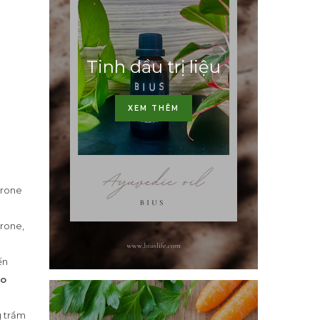
Tinh dầu trị liệu
XEM THÊM
erone
rone,
ến
do
g trầm