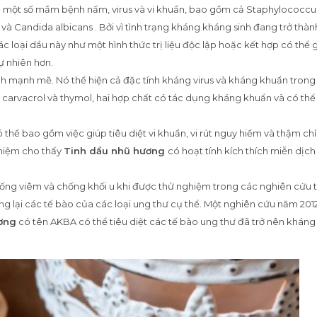
quả một số mầm bệnh nấm, virus và vi khuẩn, bao gồm cả Staphylococcu
 và Candida albicans . Bởi vì tình trạng kháng kháng sinh đang trở thà
 loại dầu này như một hình thức trị liệu độc lập hoặc kết hợp có thể 
ự nhiên hơn.
h mạnh mẽ. Nó thể hiện cả đặc tính kháng virus và kháng khuẩn trong
arvacrol và thymol, hai hợp chất có tác dụng kháng khuẩn và có thể
 thể bao gồm việc giúp tiêu diệt vi khuẩn, vi rút nguy hiểm và thậm chí
ghiệm cho thấy
Tinh dầu nhũ hương
có hoạt tính kích thích miễn dịc
ống viêm và chống khối u khi được thử nghiệm trong các nghiên cứu 
ống lại các tế bào của các loại ung thư cụ thể. Một nghiên cứu năm 201
ơng
có tên AKBA có thể tiêu diệt các tế bào ung thư đã trở nên kháng