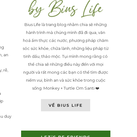
Bius Life là trang blog nhằm chia sẽ những
hành trình mà chúng mình đã đi qua, văn
hoá ẩm thực các nước, phương pháp chăm
ng
sóc sức khỏe, chữa lành, những liệu pháp từ
n, an
tinh dầu, thảo mộc. Tụi mình mong rằng có
thể chia sẽ những điều này đến với mọi
, rễ,
người và rất mong các bạn có thể tìm được
niềm vui, bình an và sức khỏe trong cuộc
sống. Monkey + Turtle Om Santi ❤️
à
ợp
VỀ BIUS LIFE
ầu duy